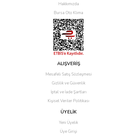
Hakkımızda
Bursa Oto Klima
ALIŞVERİŞ
Mesafeli Satış Sözleşmesi
Gizlilik ve Güvenlik
İptal ve İade Şartları
Kişisel Veriler Politikası
ÜYELİK
Yeni Üyelik
Üye Girişi