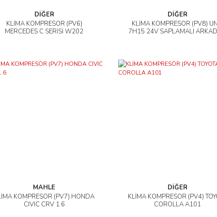
DİĞER
DİĞER
KLİMA KOMPRESÖR (PV6)
KLİMA KOMPRESÖR (PV8) UN
İncele
İncele
MERCEDES C SERİSİ W202
7H15 24V SAPLAMALI ARKA
ÇIKIŞ İ.K
MAHLE
DİĞER
LİMA KOMPRESÖR (PV7) HONDA
KLİMA KOMPRESÖR (PV4) TOY
İncele
İncele
CIVIC CRV 1.6
COROLLA A101