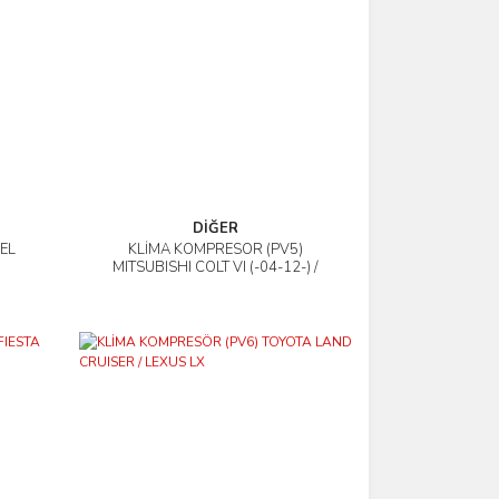
DİĞER
EL
KLİMA KOMPRESÖR (PV5)
İncele
MITSUBISHI COLT VI (-04-12-) /
LANCER VIII (-08-10)