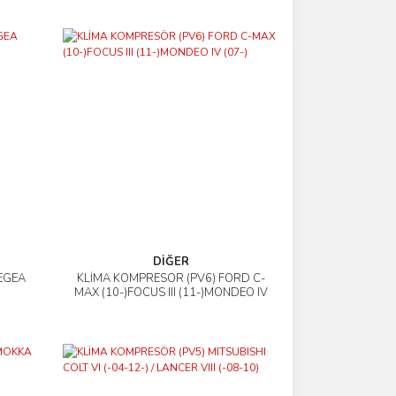
DİĞER
 EGEA
KLİMA KOMPRESÖR (PV6) FORD C-
İncele
MAX (10-)FOCUS III (11-)MONDEO IV
(07-)