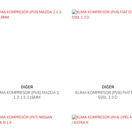
DİĞER
DİĞER
İMA KOMPRESÖR (PV6) MAZDA 2
KLİMA KOMPRESÖR (PV6) FIAT
İncele
İncele
1.3-1.5 116MM
500L 1.3 D