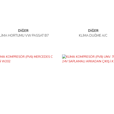
DİĞER
DİĞER
LİMA HORTUMU VW PASSAT B7
KLİMA DÜĞME A/C
İncele
İncele