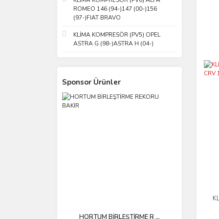
KLİMA KOMPRESÖR (PV6) ALFA
ROMEO 146 (94-)147 (00-)156
(97-)FIAT BRAVO
KLİMA KOMPRESÖR (PV5) OPEL
ASTRA G (98-)ASTRA H (04-)
Sponsor Ürünler
K
HORTUM BİRLEŞTİRME R ...