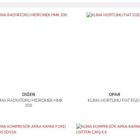
DİĞER
OPAR
İMA RADYATÖRÜ HİDROMEK HMK
KLİMA HORTUMU FIAT EGE
İncele
İncele
300