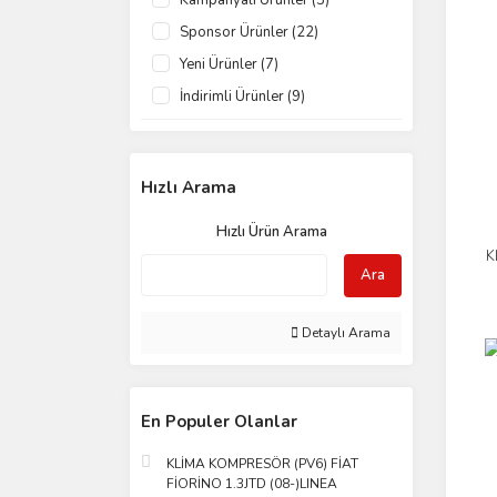
Kampanyalı Ürünler (3)
REVİZYONLU (50)
Sponsor Ürünler (22)
KALE (35)
Yeni Ürünler (7)
DELPHI (34)
İndirimli Ürünler (9)
GİCO (30)
UNİCORE (29)
Hızlı Arama
DOOWON (26)
MAHLE (24)
Hızlı Ürün Arama
HANON (21)
K
Ara
BEHR (10)
FOMOCO (8)
Detaylı Arama
AC EDGE (7)
HCC (6)
GM (5)
En Populer Olanlar
NİSSENS (5)
KLİMA KOMPRESÖR (PV6) FİAT
RENAULT (5)
FİORİNO 1.3JTD (08-)LINEA