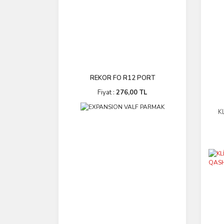
REKOR FO R12 PORT
Fiyat :
276,00 TL
K