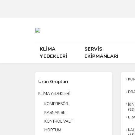
KLİMA
SERVİS
YEDEKLERİ
EKİPMANLARI
KO
Ürün Grupları
DR
KLİMA YEDEKLERİ
KOMPRESÖR
İĞN
(83)
KASNAK SET
BRA
KONTROL VALF
HORTUM
KAL
(13)