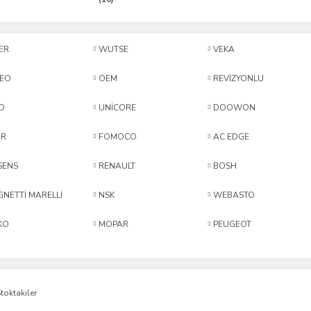
ER
WUTSE
VEKA
LEO
OEM
REVİZYONLU
O
UNİCORE
DOOWON
HR
FOMOCO
AC EDGE
SENS
RENAULT
BOSH
NETTİ MARELLİ
NSK
WEBASTO
KO
MOPAR
PEUGEOT
toktakiler