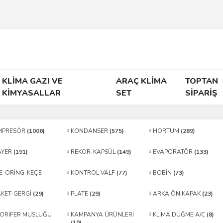
KLİMA GAZI VE
ARAÇ KLİMA
TOPTAN
KİMYASALLAR
SET
SİPARİŞ
MPRESÖR
(1006)
KONDANSER
(575)
HORTUM
(289)
AYER
(191)
REKOR-KAPSÜL
(149)
EVAPORATÖR
(133)
E-ORİNG-KEÇE
KONTROL VALF
(77)
BOBİN
(73)
KET-GERGİ
(29)
PLATE
(29)
ARKA ÖN KAPAK
(23)
ORİFER MUSLUĞU
KAMPANYA ÜRÜNLERİ
KLİMA DÜĞME A/C
(8)
(10)