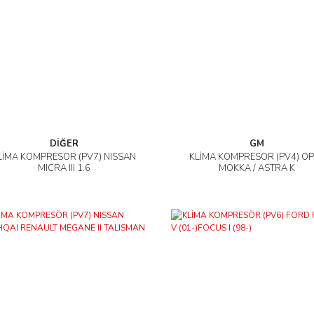
DİĞER
GM
LİMA KOMPRESÖR (PV7) NISSAN
KLİMA KOMPRESÖR (PV4) OP
İncele
İncele
MICRA III 1.6
MOKKA / ASTRA K