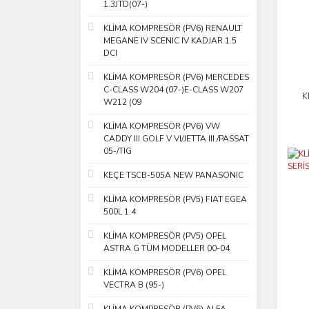
1.3JTD(07-)
BOSH (3)
KLİMA KOMPRESÖR (PV6) RENAULT
CALSONİC KANSEİ (3)
MEGANE IV SCENIC IV KADJAR 1.5
OPAR (3)
DCI
MAGNETTİ MARELLİ (2)
KLİMA KOMPRESÖR (PV6) MERCEDES
NSK (2)
C-CLASS W204 (07-)E-CLASS W207
K
W212 (09
WEBASTO (2)
KLİMA KOMPRESÖR (PV6) VW
EUROREPAR (1)
CADDY III GOLF V VI/JETTA III /PASSAT
KONVEKTA (1)
05-/TIG
MAKO (1)
KEÇE TSCB-505A NEW PANASONIC
MOPAR (1)
KLİMA KOMPRESÖR (PV5) FIAT EGEA
PEUGEOT (1)
500L 1.4
KLİMA KOMPRESÖR (PV5) OPEL
ASTRA G TÜM MODELLER 00-04
KLİMA KOMPRESÖR (PV6) OPEL
VECTRA B (95-)