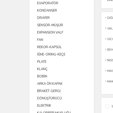
EVAPORATÖR
KONDANSER
DRAYER
DİĞ
SENSÖR-MÜŞÜR
VA
EXPANSİON VALF
GİC
FAN
REKOR-KAPSÜL
BE
İĞNE-ORİNG-KEÇE
NİS
PLATE
KLANÇ
MAG
BOBİN
MA
ARKA ÖN KAPAK
BRAKET-GERGİ
DÖNÜŞTÜRÜCÜ
ELEKTRİK
S