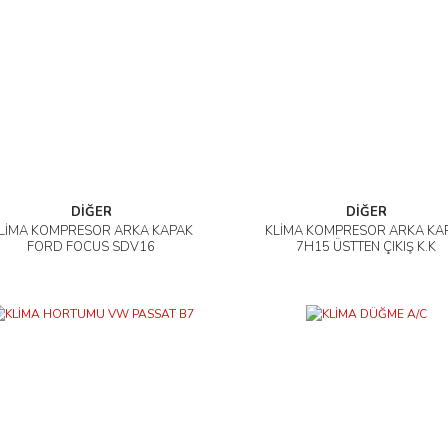
DİĞER
DİĞER
LİMA KOMPRESÖR ARKA KAPAK
KLİMA KOMPRESÖR ARKA KA
İncele
İncele
FORD FOCUS SDV16
7H15 ÜSTTEN ÇIKIŞ K.K