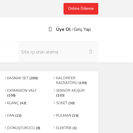
Online Ödeme
Üye Ol
Giriş Yap
/
KASNAK SET
(289)
KALORİFER
RADYATÖRÜ
(199)
EXPANSİON VALF
SENSÖR-MÜŞÜR
(108)
(103)
KLANÇ
(43)
SOKET
(30)
FAN
(22)
RULMAN
(19)
DÖNÜŞTÜRÜCÜ
(6)
ELEKTRİK
(1)