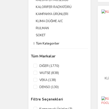
KALORİFER MUSLUĞU
KALORİFER RADYATÖRÜ
KAMPANYA ÜRÜNLERİ
KLİMA DÜĞME A/C
RULMAN
SOKET
Tüm Kategoriler
Tüm Markalar
DİĞER (1770)
WUTSE (838)
KL
VEKA (138)
DENSO (130)
SANDEN (106)
Filtre Seçenekleri
VALEO (90)
OEM (50)