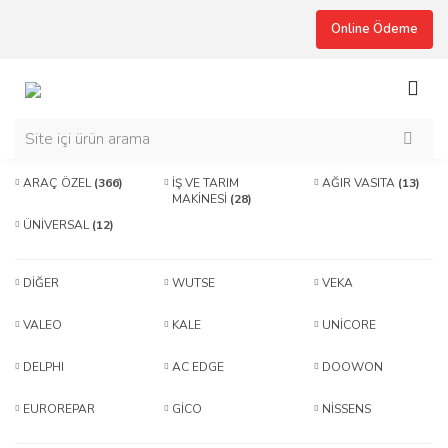
Online Ödeme
ARAÇ ÖZEL
(366)
İŞ VE TARIM
AĞIR VASITA
(13)
MAKİNESİ
(28)
ÜNİVERSAL
(12)
DİĞER
WUTSE
VEKA
VALEO
KALE
UNİCORE
DELPHI
AC EDGE
DOOWON
EUROREPAR
GİCO
NİSSENS