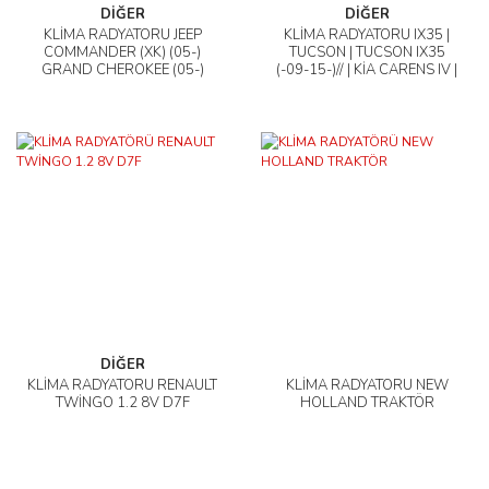
DİĞER
DİĞER
KLİMA RADYATÖRÜ JEEP
KLİMA RADYATÖRÜ IX35 |
COMMANDER (XK) (05-)
TUCSON | TUCSON IX35
GRAND CHEROKEE (05-)
(-09-15-)// | KİA CARENS IV |
RONDO |SPORTAGE III (10-
16-)
DİĞER
KLİMA RADYATÖRÜ RENAULT
KLİMA RADYATÖRÜ NEW
TWİNGO 1.2 8V D7F
HOLLAND TRAKTÖR