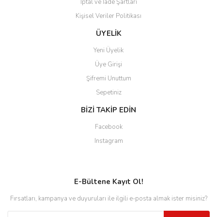
İptal ve İade Şartları
Kişisel Veriler Politikası
ÜYELİK
Yeni Üyelik
Üye Girişi
Şifremi Unuttum
Sepetiniz
BİZİ TAKİP EDİN
Facebook
Instagram
E-Bültene Kayıt Ol!
Fırsatları, kampanya ve duyuruları ile ilgili e-posta almak ister misiniz?