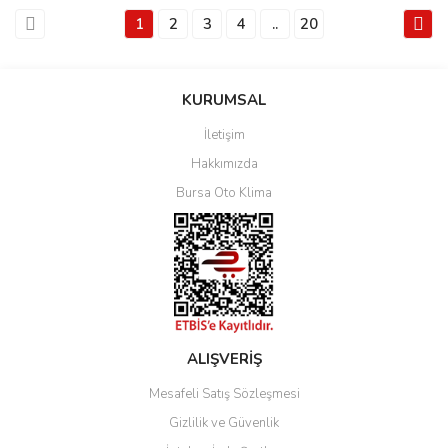
1
2
3
4
..
20
KURUMSAL
İletişim
Hakkımızda
Bursa Oto Klima
ALIŞVERİŞ
Mesafeli Satış Sözleşmesi
Gizlilik ve Güvenlik