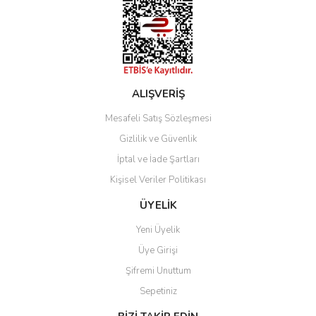
ALIŞVERİŞ
Mesafeli Satış Sözleşmesi
Gizlilik ve Güvenlik
İptal ve İade Şartları
Kişisel Veriler Politikası
ÜYELİK
Yeni Üyelik
Üye Girişi
Şifremi Unuttum
Sepetiniz