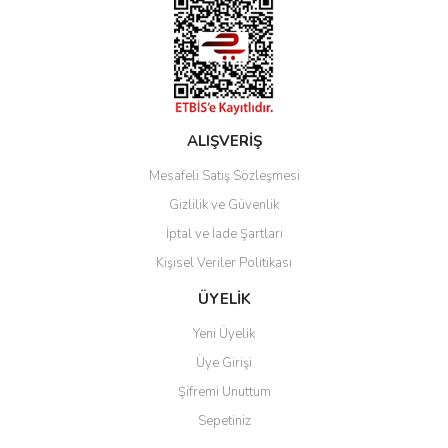
ALIŞVERİŞ
Mesafeli Satış Sözleşmesi
Gizlilik ve Güvenlik
İptal ve İade Şartları
Kişisel Veriler Politikası
ÜYELİK
Yeni Üyelik
Üye Girişi
Şifremi Unuttum
Sepetiniz