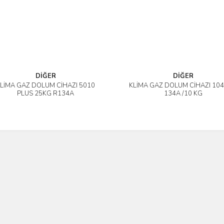
DİĞER
DİĞER
LİMA GAZ DOLUM CİHAZI 5010
KLİMA GAZ DOLUM CİHAZI 1040
İncele
İncele
PLUS 25KG R134A
134A /10 KG