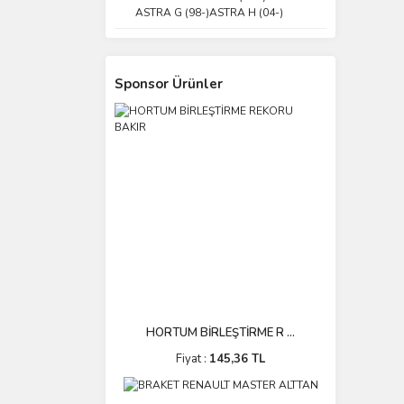
ASTRA G (98-)ASTRA H (04-)
Sponsor Ürünler
HORTUM BİRLEŞTİRME R ...
Fiyat :
145,36 TL