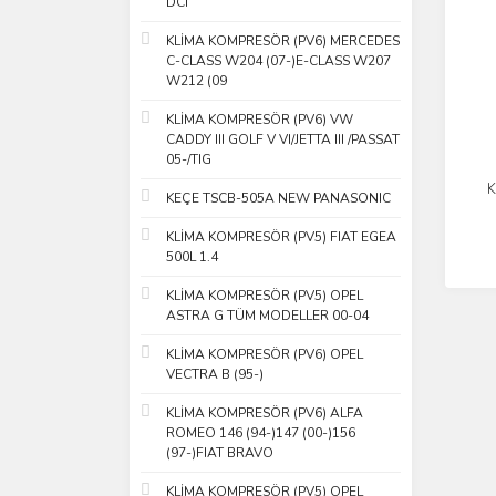
DCI
KLİMA KOMPRESÖR (PV6) MERCEDES
C-CLASS W204 (07-)E-CLASS W207
W212 (09
KLİMA KOMPRESÖR (PV6) VW
CADDY III GOLF V VI/JETTA III /PASSAT
05-/TIG
K
KEÇE TSCB-505A NEW PANASONIC
KLİMA KOMPRESÖR (PV5) FIAT EGEA
500L 1.4
KLİMA KOMPRESÖR (PV5) OPEL
ASTRA G TÜM MODELLER 00-04
KLİMA KOMPRESÖR (PV6) OPEL
VECTRA B (95-)
KLİMA KOMPRESÖR (PV6) ALFA
ROMEO 146 (94-)147 (00-)156
(97-)FIAT BRAVO
KLİMA KOMPRESÖR (PV5) OPEL