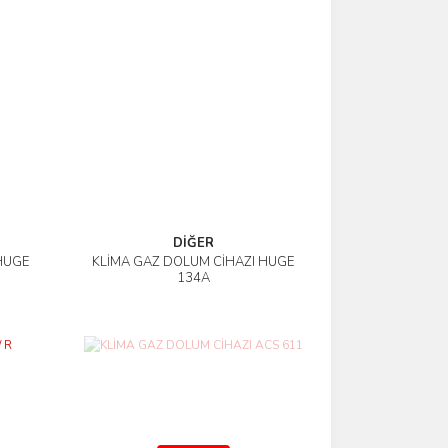
DİĞER
HUGE
KLİMA GAZ DOLUM CİHAZI HUGE
İncele
134A