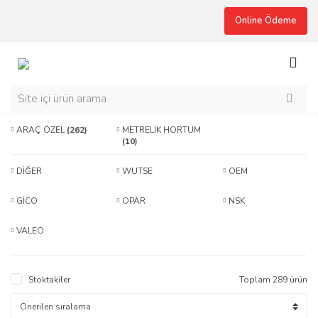
Online Ödeme
ARAÇ ÖZEL
(262)
METRELİK HORTUM
(10)
DİĞER
WUTSE
OEM
GİCO
OPAR
NSK
VALEO
Stoktakiler
Toplam 289 ürün