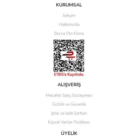
KURUMSAL
İletişim
Hakkımızda
Bursa Oto Klima
ALIŞVERİŞ
Mesafeli Satış Sözleşmesi
Gizlilik ve Güvenlik
İptal ve İade Şartları
Kişisel Veriler Politikası
ÜYELİK