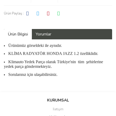
Ürün Paylaş :
Ürün Bilgisi
Yorumlar
Ürünümüz görseldeki ile aynıdır.
KLİMA RADYATÖR HONDA JAZZ 1.2 özelliklidir.
Klimauto Yedek Parça olarak Türkiye'nin
tüm
şehirlerine
yedek parça göndermekteyiz.
Sorularınız için ulaşabilirsiniz.
Bu ürüne ilk yorumu siz yapın!
KURUMSAL
İletişim
Yorum Yaz