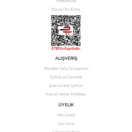
Hakkımızda
Bursa Oto Klima
ALIŞVERİŞ
Mesafeli Satış Sözleşmesi
Gizlilik ve Güvenlik
İptal ve İade Şartları
Kişisel Veriler Politikası
ÜYELİK
Yeni Üyelik
Üye Girişi