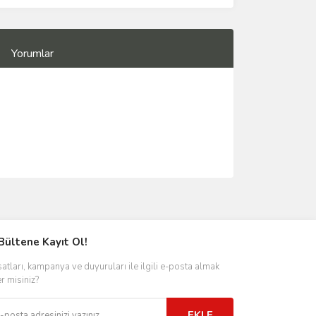
Yorumlar
Bültene Kayıt Ol!
satları, kampanya ve duyuruları ile ilgili e-posta almak
er misiniz?
EKLE