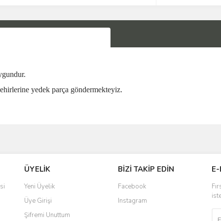
gundur.
ehirlerine yedek parça göndermekteyiz.
Bu ürüne ilk yorumu siz yapın!
ÜYELİK
BİZİ TAKİP EDİN
E-
Yorum Yaz
si
Yeni Üyelik
Facebook
Fır
ist
Üye Girişi
Instagram
Şifremi Unuttum