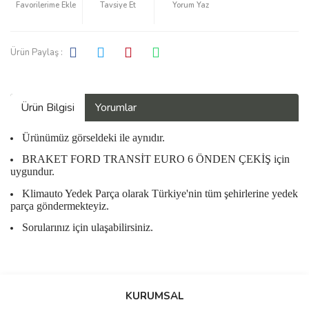
Tavsiye Et
Yorum Yaz
Ürün Paylaş :
Ürün Bilgisi
Yorumlar
Ürünümüz görseldeki ile aynıdır.
BRAKET FORD TRANSİT EURO 6 ÖNDEN ÇEKİŞ için
uygundur.
Klimauto Yedek Parça olarak Türkiye'nin tüm şehirlerine yedek
parça göndermekteyiz.
Sorularınız için ulaşabilirsiniz.
Bu ürüne ilk yorumu siz yapın!
KURUMSAL