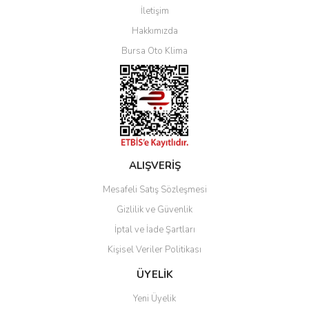
İletişim
Yorum Yaz
Hakkımızda
Bursa Oto Klima
ALIŞVERİŞ
Mesafeli Satış Sözleşmesi
Gizlilik ve Güvenlik
İptal ve İade Şartları
Kişisel Veriler Politikası
ÜYELİK
Yeni Üyelik