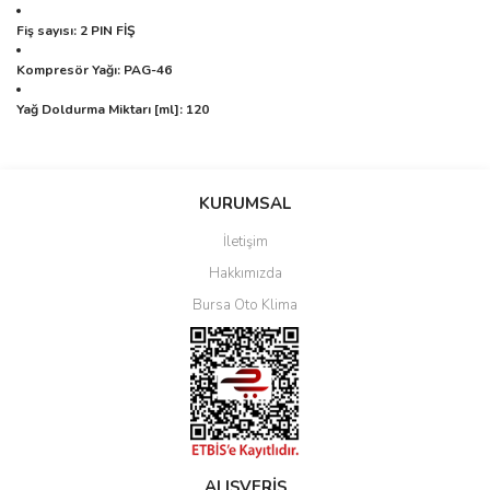
Fiş sayısı: 2 PIN FİŞ
Kompresör Yağı: PAG-46
Yağ Doldurma Miktarı [ml]: 120
Bu ürüne ilk yorumu siz yapın!
KURUMSAL
İletişim
Yorum Yaz
Hakkımızda
Bursa Oto Klima
ALIŞVERİŞ