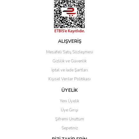
ALIŞVERİŞ
Mesafeli Satış Sözleşmesi
Gizlilik ve Güvenlik
İptal ve İade Şartları
Kişisel Veriler Politikası
ÜYELİK
Yeni Üyelik
Üye Girişi
Şifremi Unuttum
Sepetiniz