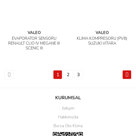
VALEO
VALEO
EVAPORATÖR SENSÖRÜ
KLİMA KOMPRESÖRÜ (PV8)
RENAULT CLIO IV MEGANE III
SUZUKİ VİTARA
SCENIC III
1
2
3
KURUMSAL
İletişim
Hakkımızda
Bursa Oto Klima