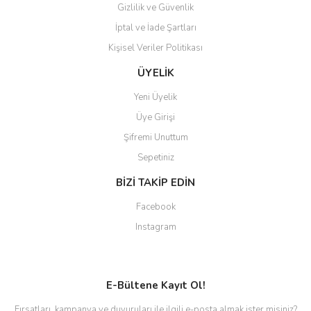
Gizlilik ve Güvenlik
İptal ve İade Şartları
Kişisel Veriler Politikası
ÜYELİK
Yeni Üyelik
Üye Girişi
Şifremi Unuttum
Sepetiniz
BİZİ TAKİP EDİN
Facebook
Instagram
E-Bültene Kayıt Ol!
Fırsatları, kampanya ve duyuruları ile ilgili e-posta almak ister misiniz?