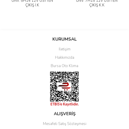
UNV. 5H14 12V ÜSTTEN
UNV. 7H15 12V ÜSTTEN
ÇIKIŞ İ.K
ÇIKIŞ K.K
KURUMSAL
İletişim
Hakkımızda
Bursa Oto Klima
ALIŞVERİŞ
Mesafeli Satış Sözleşmesi