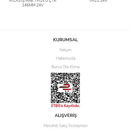
ATLAS İŞ MAK 7H15 Ü.Ç İ.K
TM21 24V
146MM 24V
KURUMSAL
İletişim
Hakkımızda
Bursa Oto Klima
ALIŞVERİŞ
Mesafeli Satış Sözleşmesi