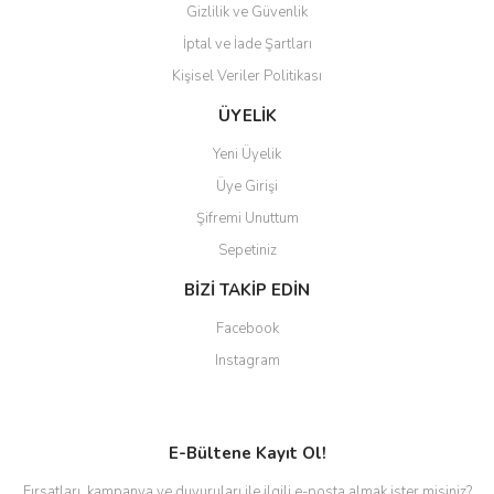
Gizlilik ve Güvenlik
İptal ve İade Şartları
Kişisel Veriler Politikası
ÜYELİK
Yeni Üyelik
Üye Girişi
Şifremi Unuttum
Sepetiniz
BİZİ TAKİP EDİN
Facebook
Instagram
E-Bültene Kayıt Ol!
Fırsatları, kampanya ve duyuruları ile ilgili e-posta almak ister misiniz?