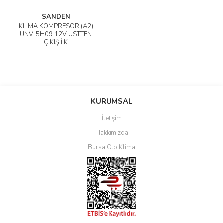
SANDEN
KLİMA KOMPRESÖR (A2)
UNV. 5H09 12V ÜSTTEN
ÇIKIŞ İ.K
KURUMSAL
İletişim
Hakkımızda
Bursa Oto Klima