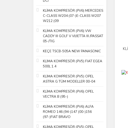
DCI
KLİMA KOMPRESÖR (PV6) MERCEDES
C-CLASS W204 (07-)E-CLASS W207
W212 (09
KLİMA KOMPRESÖR (PV6) VW
CADDY III GOLF V VI/JETTA III /PASSAT
05-/TIG
KL
KEÇE TSCB-505A NEW PANASONIC
KLİMA KOMPRESÖR (PV5) FIAT EGEA
500L 1.4
KLİMA KOMPRESÖR (PV5) OPEL
ASTRA G TÜM MODELLER 00-04
KLİMA KOMPRESÖR (PV6) OPEL
VECTRA B (95-)
KLİMA KOMPRESÖR (PV6) ALFA
ROMEO 146 (94-)147 (00-)156
(97-)FIAT BRAVO
KLİMA KOMPRESÖR (PV5) OPEL