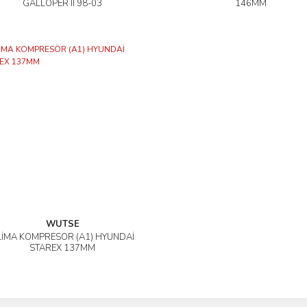
İncele
İncele
GALLOPER II 98-03
146MM
WUTSE
LİMA KOMPRESÖR (A1) HYUNDAİ
İncele
STAREX 137MM