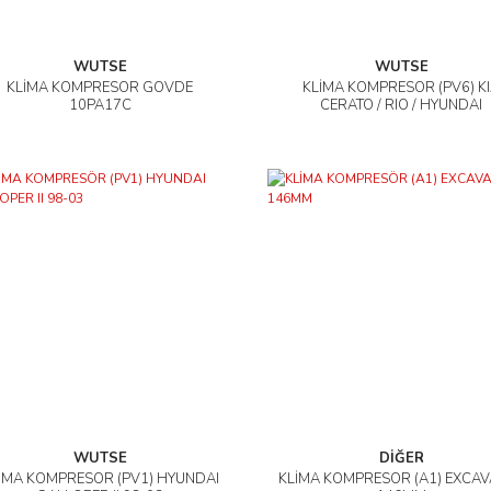
WUTSE
WUTSE
KLİMA KOMPRESÖR GÖVDE
KLİMA KOMPRESÖR (PV6) K
İncele
İncele
10PA17C
CERATO / RIO / HYUNDAI
WUTSE
DİĞER
İMA KOMPRESÖR (PV1) HYUNDAI
KLİMA KOMPRESÖR (A1) EXCA