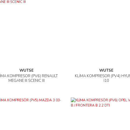
WUTSE
WUTSE
İMA KOMPRESÖR (PV6) RENAULT
KLİMA KOMPRESÖR (PV4) HYU
İncele
İncele
MEGANE III SCENIC III
İ10