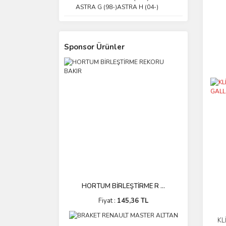
ASTRA G (98-)ASTRA H (04-)
Sponsor Ürünler
HORTUM BİRLEŞTİRME R ...
Fiyat :
145,36 TL
KL