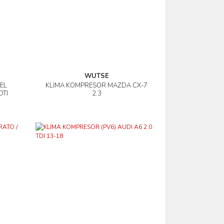
WUTSE
EL
KLİMA KOMPRESÖR MAZDA CX-7
İncele
DTI
2.3