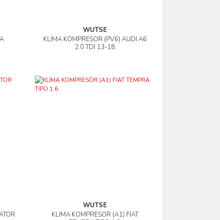
WUTSE
IA
KLİMA KOMPRESÖR (PV6) AUDI A6
İncele
2.0 TDI 13-18
WUTSE
VATOR
KLİMA KOMPRESÖR (A1) FIAT