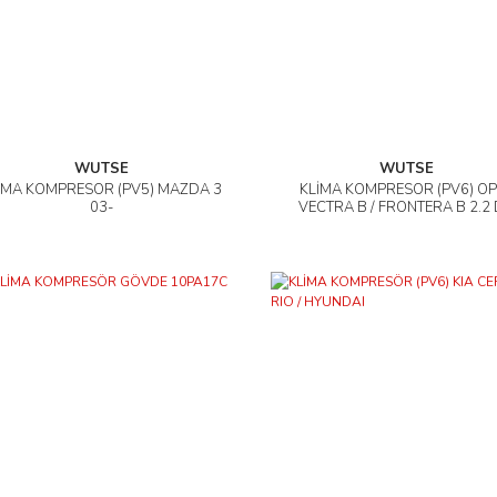
WUTSE
WUTSE
İMA KOMPRESÖR (PV5) MAZDA 3
KLİMA KOMPRESÖR (PV6) OP
İncele
İncele
03-
VECTRA B / FRONTERA B 2.2 