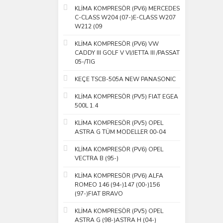
KLİMA KOMPRESÖR (PV6) MERCEDES
C-CLASS W204 (07-)E-CLASS W207
W212 (09
KLİMA KOMPRESÖR (PV6) VW
CADDY III GOLF V VI/JETTA III /PASSAT
05-/TIG
KEÇE TSCB-505A NEW PANASONIC
KLİMA KOMPRESÖR (PV5) FIAT EGEA
500L 1.4
KLİMA KOMPRESÖR (PV5) OPEL
ASTRA G TÜM MODELLER 00-04
KLİMA KOMPRESÖR (PV6) OPEL
VECTRA B (95-)
KLİMA KOMPRESÖR (PV6) ALFA
ROMEO 146 (94-)147 (00-)156
(97-)FIAT BRAVO
KLİMA KOMPRESÖR (PV5) OPEL
ASTRA G (98-)ASTRA H (04-)