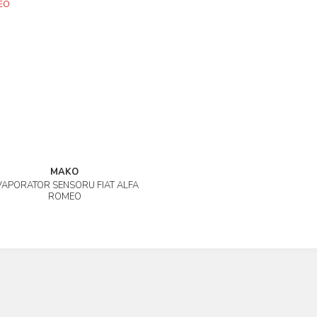
MAKO
VAPORATÖR SENSÖRÜ FIAT ALFA
İncele
ROMEO