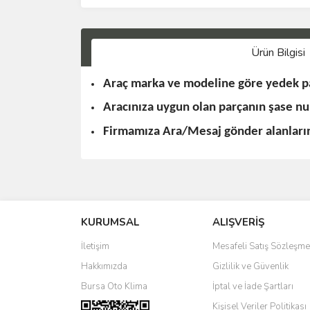
Ürün Bilgisi
Araç marka ve modeline göre yedek pa
Aracınıza uygun olan parçanın şase n
Firmamıza Ara/Mesaj gönder alanlarınd
KURUMSAL
ALIŞVERİŞ
İletişim
Mesafeli Satış Sözleşme
Hakkımızda
Gizlilik ve Güvenlik
Bursa Oto Klima
İptal ve İade Şartları
Kişisel Veriler Politikası