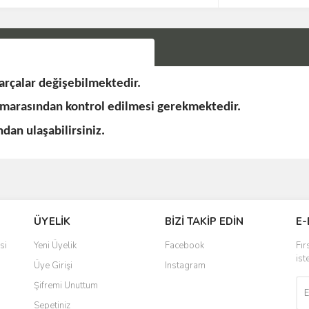
rçalar değişebilmektedir.
umarasından kontrol edilmesi gerekmektedir.
an ulaşabilirsiniz.
Bu ürüne ilk yorumu siz yapın!
ÜYELİK
BİZİ TAKİP EDİN
E-
Yorum Yaz
si
Yeni Üyelik
Facebook
Fır
ist
Üye Girişi
Instagram
Şifremi Unuttum
Sepetiniz