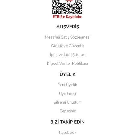
ALIŞVERİŞ
Mesafeli Satış Sözleşmesi
Gizlilik ve Güvenlik
İptal ve İade Şartları
Kişisel Veriler Politikası
ÜYELİK
Yeni Üyelik
Üye Girişi
Şifremi Unuttum
Sepetiniz
BİZİ TAKİP EDİN
Facebook