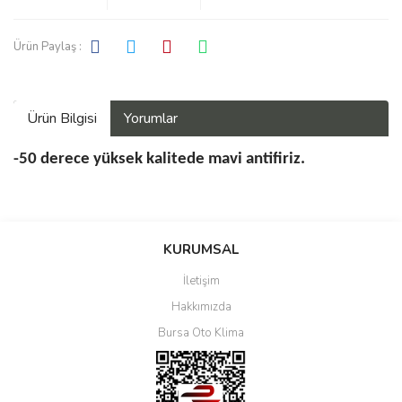
Ürün Paylaş :
Ürün Bilgisi
Yorumlar
-50 derece yüksek kalitede mavi antifiriz.
Bu ürüne ilk yorumu siz yapın!
KURUMSAL
İletişim
Yorum Yaz
Hakkımızda
Bursa Oto Klima