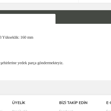
Yükseklik: 160 mm
şehirlerine yedek parça göndermekteyiz.
Bu ürüne ilk yorumu siz yapın!
ÜYELİK
BİZİ TAKİP EDİN
E-
Yorum Yaz