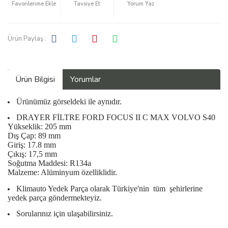
Tavsiye Et
Yorum Yaz
Ürün Paylaş :
Ürün Bilgisi
Yorumlar
Ürünümüz görseldeki ile aynıdır.
DRAYER FİLTRE FORD FOCUS II C MAX VOLVO S40
Yükseklik: 205 mm
Dış Çap: 89 mm
Giriş: 17.8 mm
Çıkış: 17,5 mm
Soğutma Maddesi: R134a
Malzeme: Alüminyum özelliklidir.
Klimauto Yedek Parça olarak Türkiye'nin
tüm
şehirlerine
yedek parça göndermekteyiz.
Sorularınız için ulaşabilirsiniz.