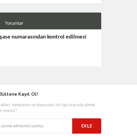
Yorumlar
 şase numarasından kontrol edilmesi
Bültene Kayıt Ol!
satları, kampanya ve duyuruları ile ilgili e-posta almak
er misiniz?
EKLE