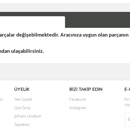
rçalar değişebilmektedir. Aracınıza uygun olan parçanın
an ulaşabilirsiniz.
Bu ürüne ilk yorumu siz yapın!
ÜYELİK
BİZİ TAKİP EDİN
E-
Yorum Yaz
si
Yeni Üyelik
Facebook
Fır
ist
Üye Girişi
Instagram
Şifremi Unuttum
Sepetiniz