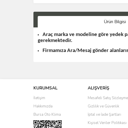
Ürün Bilgisi
Araç marka ve modeline göre yedek pa
gerekmektedir.
Firmamıza Ara/Mesaj gönder alanlarınd
KURUMSAL
ALIŞVERİŞ
İletişim
Mesafeli Satış Sözleşme
Hakkımızda
Gizlilik ve Güvenlik
Bursa Oto Klima
İptal ve İade Şartları
Kişisel Veriler Politikası