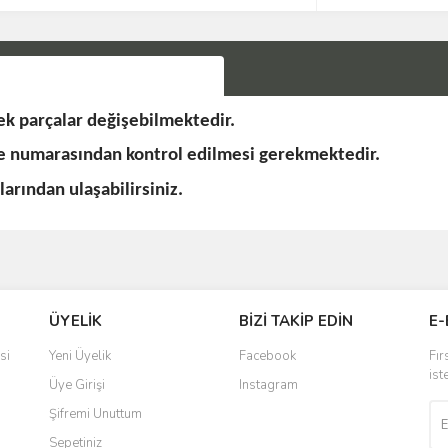
k parçalar değişebilmektedir.
se numarasından kontrol edilmesi gerekmektedir.
rından ulaşabilirsiniz.
Bu ürüne ilk yorumu siz yapın!
ÜYELİK
BİZİ TAKİP EDİN
E-
Yorum Yaz
si
Yeni Üyelik
Facebook
Fır
ist
Üye Girişi
Instagram
Şifremi Unuttum
Sepetiniz