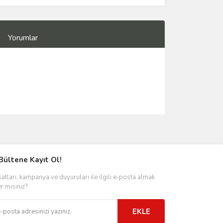
Yorumlar
Bültene Kayıt Ol!
satları, kampanya ve duyuruları ile ilgili e-posta almak
er misiniz?
EKLE