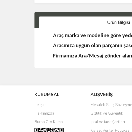
Ürün Bilgisi
Araç marka ve modeline göre yede
Aracınıza uygun olan parçanın şa
Firmamıza Ara/Mesaj gönder alanla
KURUMSAL
ALIŞVERİŞ
İletişim
Mesafeli Satış Sözleşme
Hakkımızda
Gizlilik ve Güvenlik
Bursa Oto Klima
İptal ve İade Şartları
Kişisel Veriler Politikası