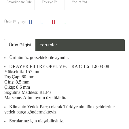
Tavsiye Et
Yorum Yaz
Ürün Paylaş :
Ürün Bilgisi
Yorumlar
Ürünümüz görseldeki ile aynıdır.
DRAYER FİLTRE OPEL VECTRA C 1.6- 1.8 03-08
Yükseklik: 157 mm
Dış Çap: 60 mm
Giriş: 8,5 mm
Çıkış: 8,6 mm
Soğutma Maddesi: R134a
Malzeme: Alüminyum özelliklidir.
Klimauto Yedek Parça olarak Türkiye'nin
tüm
şehirlerine
yedek parça göndermekteyiz.
Sorularınız için ulaşabilirsiniz.