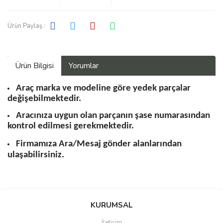
Ürün Paylaş :
Ürün Bilgisi
Yorumlar
Araç marka ve modeline göre yedek parçalar
değişebilmektedir.
Aracınıza uygun olan parçanın şase numarasından
kontrol edilmesi gerekmektedir.
Firmamıza Ara/Mesaj gönder alanlarından
ulaşabilirsiniz.
Bu ürüne ilk yorumu siz yapın!
KURUMSAL
İletişim