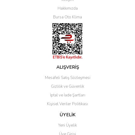
Yorum Yaz
Hakkımızda
Bursa Oto Klima
ALIŞVERİŞ
Mesafeli Satış Sözleşmesi
Gizlilik ve Güvenlik
İptal ve İade Şartları
Kişisel Veriler Politikası
ÜYELİK
Yeni Üyelik
Üye Girişi