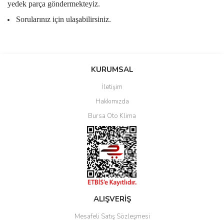
yedek parça göndermekteyiz.
Sorularınız için ulaşabilirsiniz.
Bu ürüne ilk yorumu siz yapın!
KURUMSAL
İletişim
Yorum Yaz
Hakkımızda
Bursa Oto Klima
ALIŞVERİŞ
Mesafeli Satış Sözleşmesi