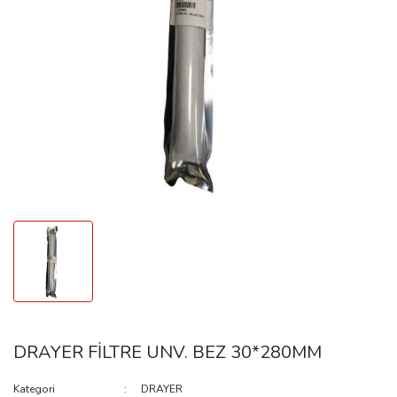
FAN
REKOR-KAPSÜL
İĞNE-ORİNG-KEÇE
PLATE
KLANÇ
BOBİN
ARKA ÖN KAPAK
BRAKET-GERGİ
DÖNÜŞTÜRÜCÜ
DRAYER FİLTRE UNV. BEZ 30*280MM
ELEKTRİK
KALORİFER MUSLUĞU
Kategori
DRAYER