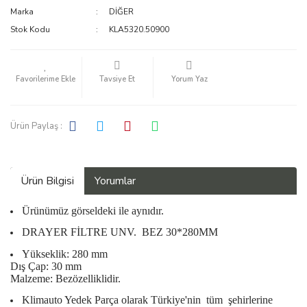
Marka
DİĞER
KALORİFER RADYATÖRÜ
Stok Kodu
KLA5320.50900
KAMPANYA ÜRÜNLERİ
KLİMA DÜĞME A/C
Tavsiye Et
Yorum Yaz
RULMAN
Ürün Paylaş :
SOKET
Ürün Bilgisi
Yorumlar
Ürünümüz görseldeki ile aynıdır.
DRAYER FİLTRE UNV. BEZ 30*280MM
Yükseklik: 280 mm
Dış Çap: 30 mm
Malzeme: Bezözelliklidir.
Klimauto Yedek Parça olarak Türkiye'nin
tüm
şehirlerine