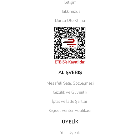
İletişim
Yorum Yaz
Hakkımızda
Bursa Oto Klima
ALIŞVERİŞ
Mesafeli Satış Sözleşmesi
Gizlilik ve Güvenlik
İptal ve İade Şartları
Kişisel Veriler Politikası
ÜYELİK
Yeni Üyelik