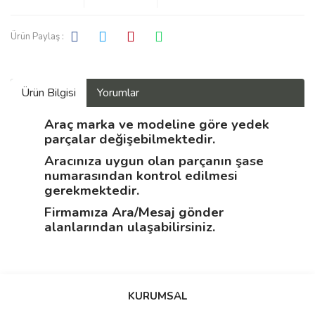
Ürün Paylaş :
Ürün Bilgisi
Yorumlar
Araç marka ve modeline göre yedek
parçalar değişebilmektedir.
Aracınıza uygun olan parçanın şase
numarasından kontrol edilmesi
gerekmektedir.
Firmamıza Ara/Mesaj gönder
alanlarından ulaşabilirsiniz.
Bu ürüne ilk yorumu siz yapın!
KURUMSAL