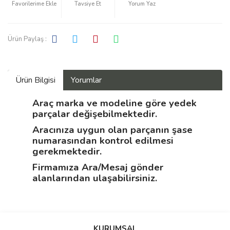
Tavsiye Et
Yorum Yaz
Ürün Paylaş :
Ürün Bilgisi
Yorumlar
Araç marka ve modeline göre yedek
parçalar değişebilmektedir.
Aracınıza uygun olan parçanın şase
numarasından kontrol edilmesi
gerekmektedir.
Firmamıza Ara/Mesaj gönder
alanlarından ulaşabilirsiniz.
Bu ürüne ilk yorumu siz yapın!
KURUMSAL