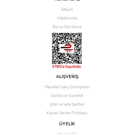
İletişim
Yorum Yaz
Hakkımızda
Bursa Oto Klima
ALIŞVERİŞ
Mesafeli Satış Sözleşmesi
Gizlilik ve Güvenlik
İptal ve İade Şartları
Kişisel Veriler Politikası
ÜYELİK