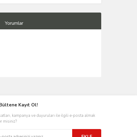
Yorumlar
Bültene Kayıt Ol!
satları, kampanya ve duyuruları ile ilgili e-posta almak
er misiniz?
EKLE