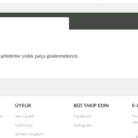
şehirlerine yedek parça göndermekteyiz.
Bu ürüne ilk yorumu siz yapın!
ÜYELİK
BİZİ TAKİP EDİN
E-
Yorum Yaz
si
Yeni Üyelik
Facebook
Fır
ist
Üye Girişi
Instagram
Şifremi Unuttum