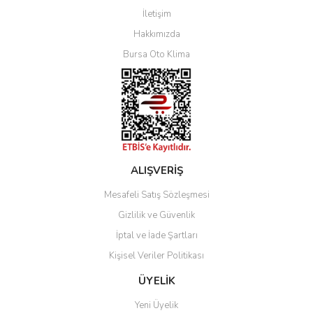
İletişim
Yorum Yaz
Hakkımızda
Bursa Oto Klima
ALIŞVERİŞ
Mesafeli Satış Sözleşmesi
Gizlilik ve Güvenlik
İptal ve İade Şartları
Kişisel Veriler Politikası
ÜYELİK
Yeni Üyelik