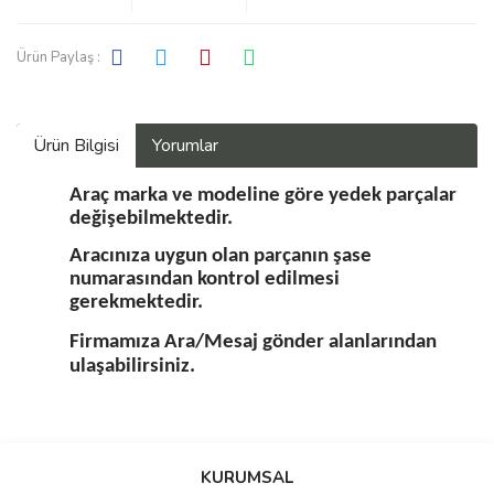
Ürün Paylaş :
Ürün Bilgisi
Yorumlar
Araç marka ve modeline göre yedek parçalar
değişebilmektedir.
Aracınıza uygun olan parçanın şase
numarasından kontrol edilmesi
gerekmektedir.
Firmamıza Ara/Mesaj gönder alanlarından
ulaşabilirsiniz.
Bu ürüne ilk yorumu siz yapın!
KURUMSAL