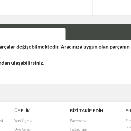
rçalar değişebilmektedir. Aracınıza uygun olan parçanın
an ulaşabilirsiniz.
Bu ürüne ilk yorumu siz yapın!
ÜYELİK
BİZİ TAKİP EDİN
E-
Yorum Yaz
si
Yeni Üyelik
Facebook
Fır
ist
Üye Girişi
Instagram