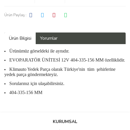
Ürün Paylaş :
Ürün Bilgisi
Yorumlar
Ürünümüz görseldeki ile aynıdır.
EVOPARATÖR ÜNİTESİ 12V 404-335-156 MM özelliklidir.
Klimauto Yedek Parça olarak Türkiye'nin
tüm
şehirlerine
yedek parça göndermekteyiz.
Sorularınız için ulaşabilirsiniz.
404-335-156 MM
Bu ürüne ilk yorumu siz yapın!
KURUMSAL