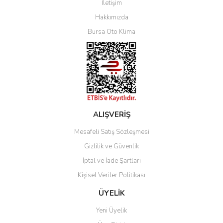
İletişim
Yorum Yaz
Hakkımızda
Bursa Oto Klima
ALIŞVERİŞ
Mesafeli Satış Sözleşmesi
Gizlilik ve Güvenlik
İptal ve İade Şartları
Kişisel Veriler Politikası
ÜYELİK
Yeni Üyelik