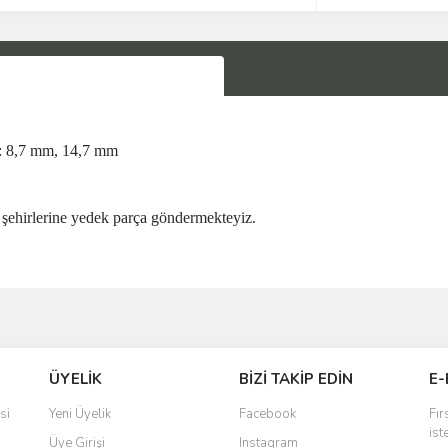
8,7 mm, 14,7 mm
şehirlerine yedek parça göndermekteyiz.
Bu ürüne ilk yorumu siz yapın!
ÜYELİK
BİZİ TAKİP EDİN
E-
Yorum Yaz
si
Yeni Üyelik
Facebook
Fır
ist
Üye Girişi
Instagram