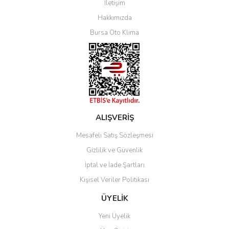
İletişim
Yorum Yaz
Hakkımızda
Bursa Oto Klima
ALIŞVERİŞ
Mesafeli Satış Sözleşmesi
Gizlilik ve Güvenlik
İptal ve İade Şartları
Kişisel Veriler Politikası
ÜYELİK
Yeni Üyelik