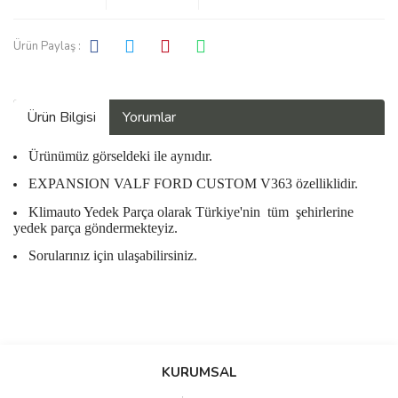
Ürün Paylaş :
Ürün Bilgisi
Yorumlar
Ürünümüz görseldeki ile aynıdır.
EXPANSION VALF FORD CUSTOM V363 özelliklidir.
Klimauto Yedek Parça olarak Türkiye'nin
tüm
şehirlerine
yedek parça göndermekteyiz.
Sorularınız için ulaşabilirsiniz.
Bu ürüne ilk yorumu siz yapın!
KURUMSAL