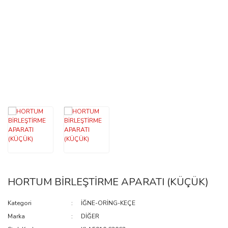
FAN
REKOR-KAPSÜL
İĞNE-ORİNG-KEÇE
PLATE
KLANÇ
BOBİN
ARKA ÖN KAPAK
BRAKET-GERGİ
HORTUM BİRLEŞTİRME APARATI (KÜÇÜK)
DÖNÜŞTÜRÜCÜ
ELEKTRİK
Kategori
İĞNE-ORİNG-KEÇE
Marka
DİĞER
KALORİFER MUSLUĞU