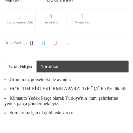
Stok Kodu
KLA5910.63063
KALORİFER RADYATÖRÜ
KAMPANYA ÜRÜNLERİ
Tavsiye Et
Yorum Yaz
KLİMA DÜĞME A/C
Ürün Paylaş :
RULMAN
SOKET
Ürün Bilgisi
Yorumlar
Ürünümüz görseldeki ile aynıdır.
HORTUM BİRLEŞTİRME APARATI (KÜÇÜK) özelliklidir.
Klimauto Yedek Parça olarak Türkiye'nin
tüm
şehirlerine
yedek parça göndermekteyiz.
Sorularınız için ulaşabilirsiniz.xxx