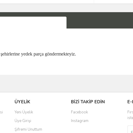
şehirlerine yedek parça göndermekteyiz.
Bu ürüne ilk yorumu siz yapın!
ÜYELİK
BİZİ TAKİP EDİN
E-
Yorum Yaz
si
Yeni Üyelik
Facebook
Fır
ist
Üye Girişi
Instagram
Şifremi Unuttum