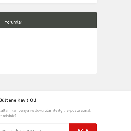
Yorumlar
Bültene Kayıt Ol!
satları, kampanya ve duyuruları ile ilgili e-posta almak
er misiniz?
EKLE