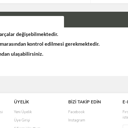
rçalar değişebilmektedir.
umarasından kontrol edilmesi gerekmektedir.
an ulaşabilirsiniz.
Bu ürüne ilk yorumu siz yapın!
ÜYELİK
BİZİ TAKİP EDİN
E-
Yorum Yaz
si
Yeni Üyelik
Facebook
Fır
ist
Üye Girişi
Instagram