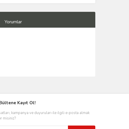
Yorumlar
Bültene Kayıt Ol!
satları, kampanya ve duyuruları ile ilgili e-posta almak
er misiniz?