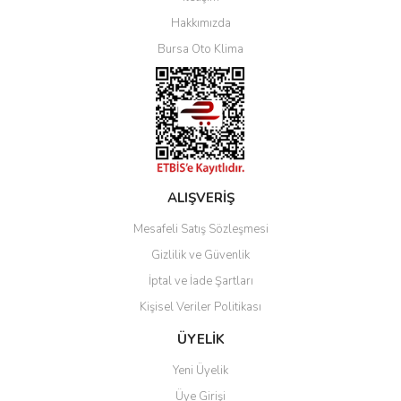
Yorum Yaz
Hakkımızda
Bursa Oto Klima
ALIŞVERİŞ
Mesafeli Satış Sözleşmesi
Gizlilik ve Güvenlik
İptal ve İade Şartları
Kişisel Veriler Politikası
ÜYELİK
Yeni Üyelik
Üye Girişi