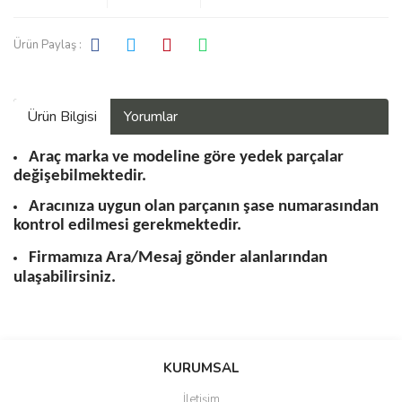
Ürün Paylaş :
Ürün Bilgisi
Yorumlar
Araç marka ve modeline göre yedek parçalar
değişebilmektedir.
Aracınıza uygun olan parçanın şase numarasından
kontrol edilmesi gerekmektedir.
Firmamıza Ara/Mesaj gönder alanlarından
ulaşabilirsiniz.
Bu ürüne ilk yorumu siz yapın!
KURUMSAL
İletişim