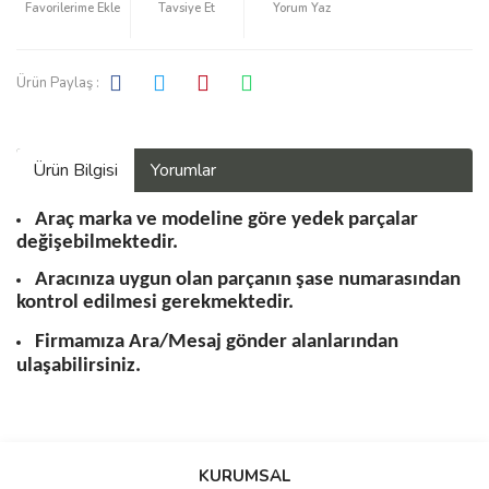
Tavsiye Et
Yorum Yaz
Ürün Paylaş :
Ürün Bilgisi
Yorumlar
Araç marka ve modeline göre yedek parçalar
değişebilmektedir.
Aracınıza uygun olan parçanın şase numarasından
kontrol edilmesi gerekmektedir.
Firmamıza Ara/Mesaj gönder alanlarından
ulaşabilirsiniz.
Bu ürüne ilk yorumu siz yapın!
KURUMSAL