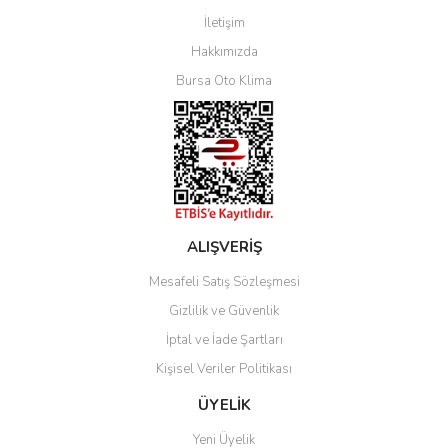
İletişim
Yorum Yaz
Hakkımızda
Bursa Oto Klima
ALIŞVERİŞ
Mesafeli Satış Sözleşmesi
Gizlilik ve Güvenlik
İptal ve İade Şartları
Kişisel Veriler Politikası
ÜYELİK
Yeni Üyelik