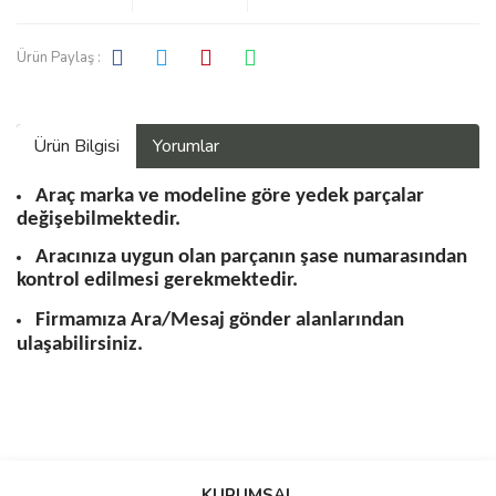
Ürün Paylaş :
Ürün Bilgisi
Yorumlar
Araç marka ve modeline göre yedek parçalar
değişebilmektedir.
Aracınıza uygun olan parçanın şase numarasından
kontrol edilmesi gerekmektedir.
Firmamıza Ara/Mesaj gönder alanlarından
ulaşabilirsiniz.
Bu ürüne ilk yorumu siz yapın!
KURUMSAL