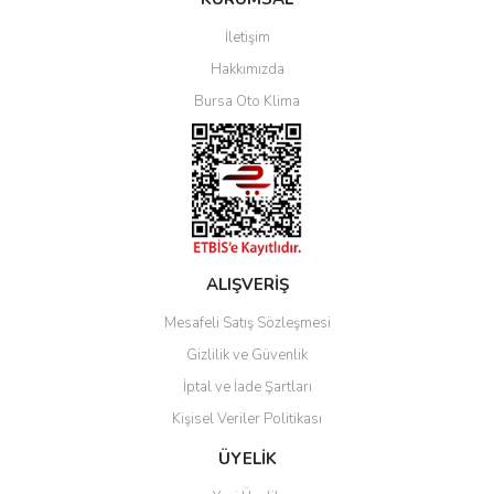
İletişim
Yorum Yaz
Hakkımızda
Bursa Oto Klima
ALIŞVERİŞ
Mesafeli Satış Sözleşmesi
Gizlilik ve Güvenlik
İptal ve İade Şartları
Kişisel Veriler Politikası
ÜYELİK