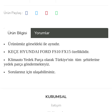
Ürün Paylaş :
Ürün Bilgisi
Yorumlar
Ürünümüz görseldeki ile aynıdır.
KEÇE HYUNDAI FORD FS10 FX15 özelliklidir.
Klimauto Yedek Parça olarak Türkiye'nin
tüm
şehirlerine
yedek parça göndermekteyiz.
Sorularınız için ulaşabilirsiniz.
Bu ürüne ilk yorumu siz yapın!
KURUMSAL
İletişim
Yorum Yaz