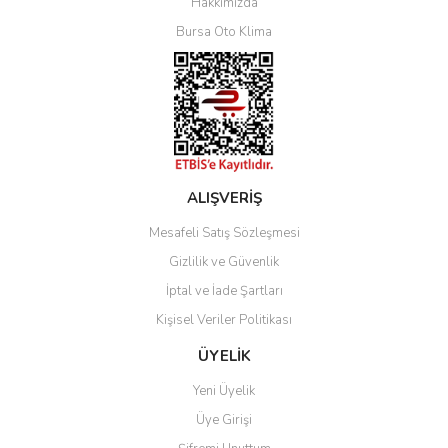
Hakkımızda
Bursa Oto Klima
ALIŞVERİŞ
Mesafeli Satış Sözleşmesi
Gizlilik ve Güvenlik
İptal ve İade Şartları
Kişisel Veriler Politikası
ÜYELİK
Yeni Üyelik
Üye Girişi