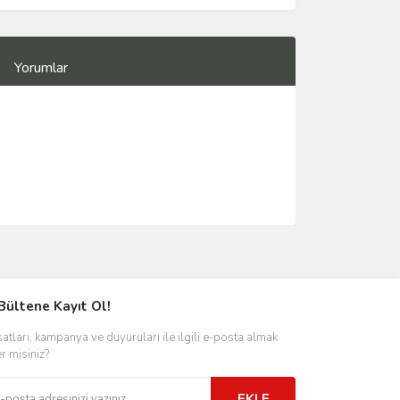
Yorumlar
Bültene Kayıt Ol!
satları, kampanya ve duyuruları ile ilgili e-posta almak
er misiniz?
EKLE