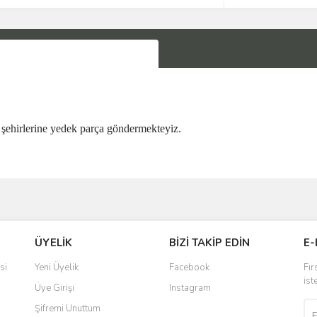
şehirlerine yedek parça göndermekteyiz.
Bu ürüne ilk yorumu siz yapın!
ÜYELİK
BİZİ TAKİP EDİN
E-
Yorum Yaz
si
Yeni Üyelik
Facebook
Fır
ist
Üye Girişi
Instagram
Şifremi Unuttum