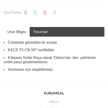
Ürün Paylaş :
Ürün Bilgisi
Yorumlar
Ürünümüz görseldeki ile aynıdır.
KEÇE TS CB-507 özelliklidir.
Klimauto Yedek Parça olarak Türkiye'nin
tüm
şehirlerine
yedek parça göndermekteyiz.
Sorularınız için ulaşabilirsiniz.
Bu ürüne ilk yorumu siz yapın!
KURUMSAL
İletişim
Yorum Yaz