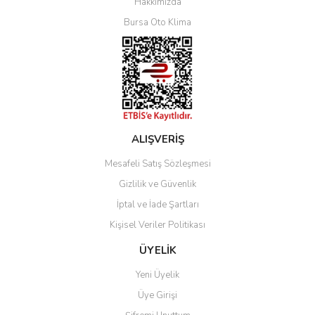
Hakkımızda
Bursa Oto Klima
ALIŞVERİŞ
Mesafeli Satış Sözleşmesi
Gizlilik ve Güvenlik
İptal ve İade Şartları
Kişisel Veriler Politikası
ÜYELİK
Yeni Üyelik
Üye Girişi