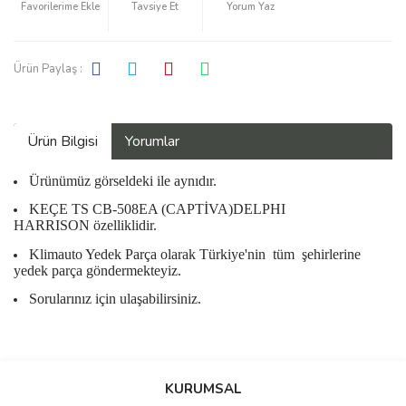
Tavsiye Et
Yorum Yaz
Ürün Paylaş :
Ürün Bilgisi
Yorumlar
Ürünümüz görseldeki ile aynıdır.
KEÇE TS CB-508EA (CAPTİVA)DELPHI
HARRISON özelliklidir.
Klimauto Yedek Parça olarak Türkiye'nin
tüm
şehirlerine
yedek parça göndermekteyiz.
Sorularınız için ulaşabilirsiniz.
Bu ürüne ilk yorumu siz yapın!
KURUMSAL