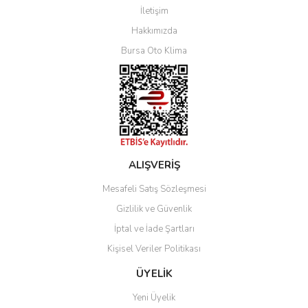
İletişim
Yorum Yaz
Hakkımızda
Bursa Oto Klima
ALIŞVERİŞ
Mesafeli Satış Sözleşmesi
Gizlilik ve Güvenlik
İptal ve İade Şartları
Kişisel Veriler Politikası
ÜYELİK
Yeni Üyelik