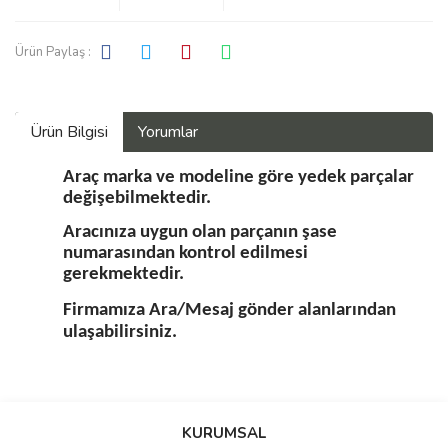
Ürün Paylaş :
Ürün Bilgisi
Yorumlar
Araç marka ve modeline göre yedek parçalar
değişebilmektedir.
Aracınıza uygun olan parçanın şase
numarasından kontrol edilmesi
gerekmektedir.
Firmamıza Ara/Mesaj gönder alanlarından
ulaşabilirsiniz.
Bu ürüne ilk yorumu siz yapın!
KURUMSAL