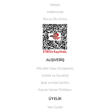
İletişim
Yorum Yaz
Hakkımızda
Bursa Oto Klima
ALIŞVERİŞ
Mesafeli Satış Sözleşmesi
Gizlilik ve Güvenlik
İptal ve İade Şartları
Kişisel Veriler Politikası
ÜYELİK
Yeni Üyelik