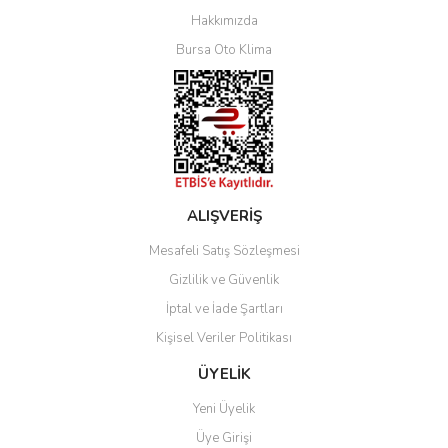
Yorum Yaz
Hakkımızda
Bursa Oto Klima
ALIŞVERİŞ
Mesafeli Satış Sözleşmesi
Gizlilik ve Güvenlik
İptal ve İade Şartları
Kişisel Veriler Politikası
ÜYELİK
Yeni Üyelik
Üye Girişi