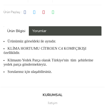
Ürün Paylaş :
Ürün Bilgisi
Yorumlar
Ürünümüz görseldeki ile aynıdır.
KLİMA HORTUMU CİTROEN C4 KOMP.ÇIKIŞI
özelliklidir.
Klimauto Yedek Parça olarak Türkiye'nin
tüm
şehirlerine
yedek parça göndermekteyiz.
Sorularınız için ulaşabilirsiniz.
Bu ürüne ilk yorumu siz yapın!
KURUMSAL
İletişim