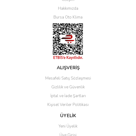
Yorum Yaz
Hakkımızda
Bursa Oto Klima
ALIŞVERİŞ
Mesafeli Satış Sözleşmesi
Gizlilik ve Güvenlik
İptal ve İade Şartları
Kişisel Veriler Politikası
ÜYELİK
Yeni Üyelik
Üye Girişi