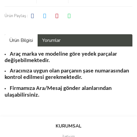
Ürün Paylaş :
Ürün Bilgisi
Yorumlar
Araç marka ve modeline göre yedek parçalar
değişebilmektedir.
Aracınıza uygun olan parçanın şase numarasından
kontrol edilmesi gerekmektedir.
Firmamıza Ara/Mesaj gönder alanlarından
ulaşabilirsiniz.
Bu ürüne ilk yorumu siz yapın!
KURUMSAL
İletişim