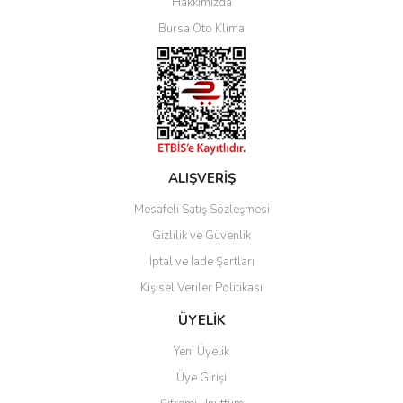
Hakkımızda
Bursa Oto Klima
ALIŞVERİŞ
Mesafeli Satış Sözleşmesi
Gizlilik ve Güvenlik
İptal ve İade Şartları
Kişisel Veriler Politikası
ÜYELİK
Yeni Üyelik
Üye Girişi