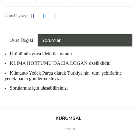
Ürün Paylaş :
Ürün Bilgisi
Yorumlar
Ürünümüz görseldeki ile aynıdır.
KLİMA HORTUMU DACİA LOGAN özelliklidir.
Klimauto Yedek Parça olarak Türkiye'nin
tüm
şehirlerine
yedek parça göndermekteyiz.
Sorularınız için ulaşabilirsiniz.
Bu ürüne ilk yorumu siz yapın!
KURUMSAL
İletişim
Yorum Yaz