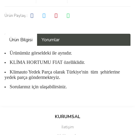
Ürün Paylaş :
Ürün Bilgisi
Yorumlar
Ürünümüz görseldeki ile aynıdır.
KLİMA HORTUMU FIAT özelliklidir.
Klimauto Yedek Parça olarak Türkiye'nin
tüm
şehirlerine
yedek parça göndermekteyiz.
Sorularınız için ulaşabilirsiniz.
Bu ürüne ilk yorumu siz yapın!
KURUMSAL
İletişim
Yorum Yaz