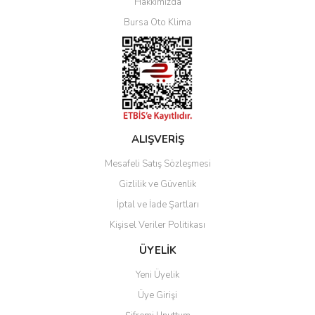
Hakkımızda
Bursa Oto Klima
ALIŞVERİŞ
Mesafeli Satış Sözleşmesi
Gizlilik ve Güvenlik
İptal ve İade Şartları
Kişisel Veriler Politikası
ÜYELİK
Yeni Üyelik
Üye Girişi