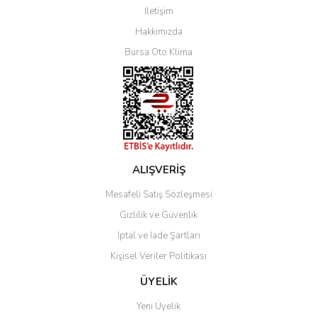
İletişim
Yorum Yaz
Hakkımızda
Bursa Oto Klima
ALIŞVERİŞ
Mesafeli Satış Sözleşmesi
Gizlilik ve Güvenlik
İptal ve İade Şartları
Kişisel Veriler Politikası
ÜYELİK
Yeni Üyelik