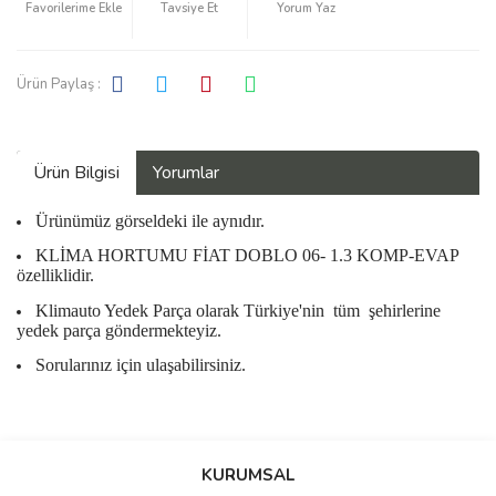
Tavsiye Et
Yorum Yaz
Ürün Paylaş :
Ürün Bilgisi
Yorumlar
Ürünümüz görseldeki ile aynıdır.
KLİMA HORTUMU FİAT DOBLO 06- 1.3 KOMP-EVAP
özelliklidir.
Klimauto Yedek Parça olarak Türkiye'nin
tüm
şehirlerine
yedek parça göndermekteyiz.
Sorularınız için ulaşabilirsiniz.
Bu ürüne ilk yorumu siz yapın!
KURUMSAL